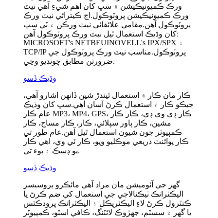
ورڪ ڪميونيڪيشن ۾ سڀ کان اهم شيءِ آهي نيٽ
ورڪ ڪميونيڪيشن پروٽوڪول.اڄ ڪيترائي نيٽ ورڪ
پروٽوڪول آهن.مقامي علائقائي نيٽ ورڪن ۾ ٽي سڀ
کان وڌيڪ استعمال ٿيل نيٽ ورڪ پروٽوڪول آهن:
MICROSOFT's NETBEUINOVELL's IPX/SPX ۽
TCP/IP پروٽوڪول.مناسب نيٽ ورڪ پروٽوڪول جي
ضرورتن مطابق چونڊيو وڃي.
وڌيڪ ڏسو
ڪار مان ڪار ۾ استعمال ٿيندڙ شين ڏانهن اشارو آهي،
جيڪو ڪار ۾ استعمال ڪرڻ آسان آهي.سڀ کان وڌيڪ
عام ڪار MP3، MP4، GPS، ڪار ڊي وي ڊي، ڪار ڪار
مشين، ڪار پاور سپلائي، ڪار، ڪار مساج، ڪار
ڪمپيوٽر جون شيون استعمال ٿيل آهن.عام طور تي
ڪار پوائنٽ ذريعي موڪليو ويو، ڪار ٽي وي، اهي ڪار
يو ڊسڪ ۽ پوء تي.
وڌيڪ ڏسو
گهر جي آٽوميشن مان مراد آهي مائڪرو پروسيسر
اليڪٽرانڪ ٽيڪنالاجي جي استعمال کي ضم ڪرڻ يا
ڪنٽرول ڪرڻ لاءِ اليڪٽريڪل ۽ اليڪٽرانڪ پروڊڪٽس
يا گهر ۾ سسٽم، جهڙوڪ لائٽنگ، ڪافي اسٽو، ڪمپيوٽر