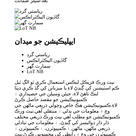
بعد-سيلز ضمانت
ايپليڪيشن جو ميدان
رياستي گرڊ
گاڏيون اليڪٽرانڪس
سمارٽ گهر
LoT NB
نيٽ ورڪ فزيڪل لنڪس استعمال ڪري ٿو الڳ ٿيل
ڪم اسٽيشنن کي ڳنڍڻ لاءِ يا ميزبانن کي گڏ ڪري ڊيٽا
لنڪ ٺاهڻ لاءِ، جيئن وسيلن جي حصيداري ۽
ڪميونيڪيشن جو مقصد حاصل ڪرڻ
لاءِ.ڪميونيڪيشن هڪ خاص وچولي ذريعي ماڻهن جي
وچ ۾ معلومات جي بدلي ۽ منتقلي آهي.نيٽ ورڪ
ڪميونيڪيشن جو مطلب آهي نيٽ ورڪ ذريعي مختلف
ڌار ڌار ڊوائيسز کي ڳنڍڻ، ۽ معلومات جي تبادلي
ذريعي ماڻهن، ماڻهن ۽ ڪمپيوٽرن، ۽ ڪمپيوٽرن ۽
ڪمپيوٽرن جي وچ ۾ رابطي کي محسوس ڪرڻ.نيٽ