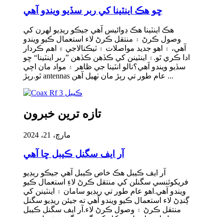
ڇو هڪ اينٽينا کي ربر سڏيو ويندو آهي
هڪ اينٽينا هڪ ​​ڊوائيس آهي جيڪو ريڊيو لهرن کي
وصول ڪرڻ ۽ منتقل ڪرڻ لاء استعمال ڪيو ويندو
آهي، ۽ اهو جديد مواصلات ۽ ٽيڪنالاجي ۾ اهم ڪردار
ادا ڪري ٿو.۽ اينٽينن کي ڪڏهن ڪڏهن ”ربر اينٽينا“ ڇو
سڏيو ويندو آهي؟نالو انٽينا جي ظاهر ۽ مواد مان اچي
ٿو.رٻڙ antennas عام طور تي رٻڙ مان ٺهيل آهن ...
تازه ترين خبرون
مارچ، 21، 2024
آر ايف سگنل ڪيبل ڇا آهي
آر ايف ڪيبل هڪ خاص ڪيبل آهي جيڪو ريڊيو
فریکوئنسي سگنلن کي منتقل ڪرڻ لاءِ استعمال ڪيو
ويندو آهي.اهو عام طور تي ريڊيو سامان ۽ اينٽينن کي
ڳنڍڻ لاء استعمال ڪيو ويندو آهي ته جيئن ريڊيو سگنل
منتقل ڪرڻ ۽ وصول ڪرڻ لاء.آر ايف سگنل ڪيبل