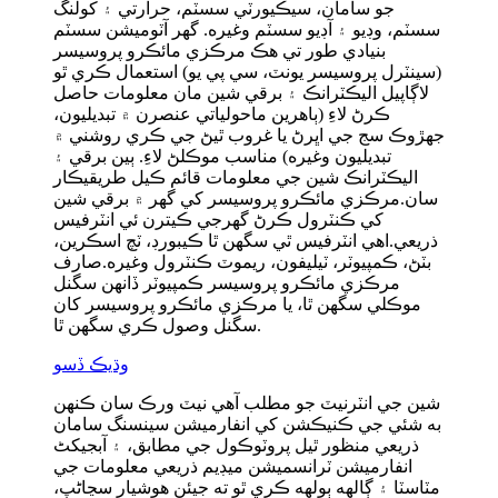
جو سامان، سيڪيورٽي سسٽم، حرارتي ۽ کولنگ
سسٽم، وڊيو ۽ آڊيو سسٽم وغيره. گهر آٽوميشن سسٽم
بنيادي طور تي هڪ مرڪزي مائڪرو پروسيسر
(سينٽرل پروسيسر يونٽ، سي پي يو) استعمال ڪري ٿو
لاڳاپيل اليڪٽرانڪ ۽ برقي شين مان معلومات حاصل
ڪرڻ لاءِ (ٻاهرين ماحولياتي عنصرن ۾ تبديليون،
جهڙوڪ سج جي اڀرڻ يا غروب ٿيڻ جي ڪري روشني ۾
تبديليون وغيره) مناسب موڪلڻ لاءِ. ٻين برقي ۽
اليڪٽرانڪ شين جي معلومات قائم ڪيل طريقيڪار
سان.مرڪزي مائڪرو پروسيسر کي گھر ۾ برقي شين
کي ڪنٽرول ڪرڻ گهرجي ڪيترن ئي انٽرفيس
ذريعي.اهي انٽرفيس ٿي سگهن ٿا ڪيبورڊ، ٽچ اسڪرين،
بٽڻ، ڪمپيوٽر، ٽيليفون، ريموٽ ڪنٽرول وغيره.صارف
مرڪزي مائڪرو پروسيسر ڪمپيوٽر ڏانهن سگنل
موڪلي سگھن ٿا، يا مرڪزي مائڪرو پروسيسر کان
سگنل وصول ڪري سگھن ٿا.
وڌيڪ ڏسو
شين جي انٽرنيٽ جو مطلب آهي نيٽ ورڪ سان ڪنهن
به شئي جي ڪنيڪشن کي انفارميشن سينسنگ سامان
ذريعي منظور ٿيل پروٽوڪول جي مطابق، ۽ آبجیکٹ
انفارميشن ٽرانسميشن ميڊيم ذريعي معلومات جي
مٽاسٽا ۽ ڳالهه ٻولهه ڪري ٿو ته جيئن هوشيار سڃاڻپ،