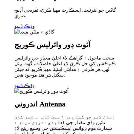
گاڏين جو انٽرنيٽ، ايسڪارٽ مهيا ڪرڻ، تفريحي آڊيو-
بصري.
وڌيڪ ڏسو
آئوٽ ڊور وائرليس ڪوريج
سخت ماحول ۾ گراهڪ لاءِ اعليٰ معيار جي وائرليس
ڪنيڪشن کي حل ڪرڻ لاءِ اعليٰ حاصلات، گهٽ بيٺل
لهر، هر طرفي ۽ هدايتي اينٽينا مهيا ڪريو، ته جيئن
سگنل هر هنڌ موجود هجن.
وڌيڪ ڏسو
اندروني Antenna
اسان گھر جي گيٽ ويز ۽ سيٽ ٽاپ باڪسز کان
وٺي ننڍڙن سيلز ۽ IoT تائين وڏي مقدار جي
سمارٽ ھوم ڊيوائس ايپليڪيشنن جي وسيع رينج لاءِ
موزون ڪنيڪشن حل فراهم ڪندا آھيون.