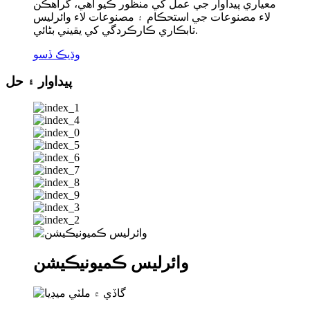
معياري پيداوار جي عمل کي منظور ڪيو آهي، گراهڪن
لاء مصنوعات جي استحڪام ۽ مصنوعات لاء وائرلیس
تابڪاري ڪارڪردگي کي يقيني بڻائي.
وڌيڪ ڏسو
پيداوار ۽ حل
وائرليس ڪميونيڪيشن