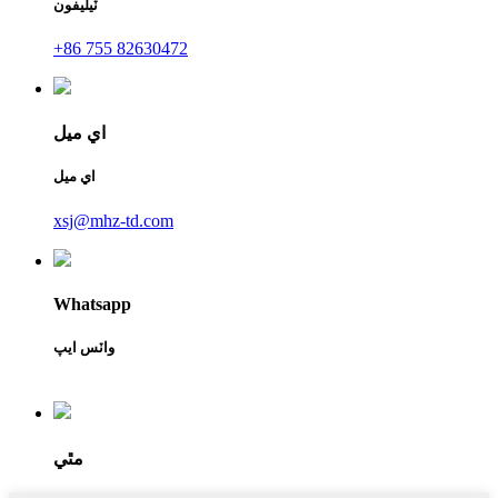
ٽيليفون
+86 755 82630472
اي ميل
اي ميل
xsj@mhz-td.com
Whatsapp
واٽس ايپ
مٿي