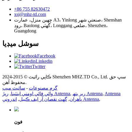
+86 755 82630472
xsj@mhz-td.com
ڇهين منزل، عمارت A3، Yinlong صنعتي شهر، Shenshan
روڊ، Baolong گهٽي، Longgang ضلعي، Shenzhen،
Guangdong
سوشل ميڊيا
Facebook
Linkedin
Twitter
ڪاپي رائيٽ © 2015-2024 Shenzhen MHZ.TD Co., Ltd. سڀ حق
محفوظ آهن.
گرم مصنوعات
-
سائيٽ ميپ
Antenna
,
ربر بتھ Antenna
,
رٻڙ Antenna
وائي فائي اومني اينٽينا
,
,
اندروني Antenna
ٻاهران
,
گھٽ نقصان آر ايف ڪيبل
,
فون