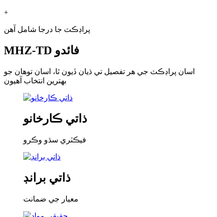
+
پراڊڪٽ جا درجا شامل آهن
MHZ-TD فائدو
اسان پراڊڪٽ جي هر تفصيل تي ڌيان ڏيون ٿا، اسان توهان جو
بهترين انتخاب آهيون
ذاتي ڪارخانو
فيڪٽري سڌو وڪرو
ذاتي برانڊ
معيار جي ضمانت