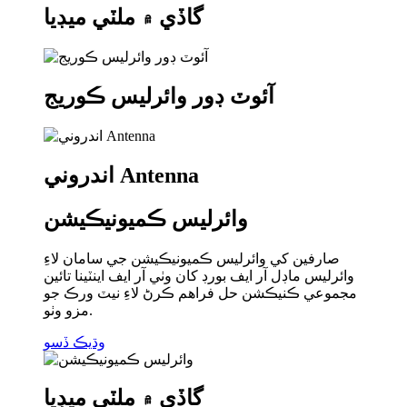
گاڏي ۾ ملٽي ميڊيا
آئوٽ ڊور وائرليس ڪوريج
اندروني Antenna
وائرليس ڪميونيڪيشن
صارفين کي وائرليس ڪميونيڪيشن جي سامان لاءِ
وائرليس ماڊل آر ايف بورڊ کان وٺي آر ايف اينٽينا تائين
مجموعي ڪنيڪشن حل فراهم ڪرڻ لاءِ نيٽ ورڪ جو
مزو وٺو.
وڌيڪ ڏسو
گاڏي ۾ ملٽي ميڊيا