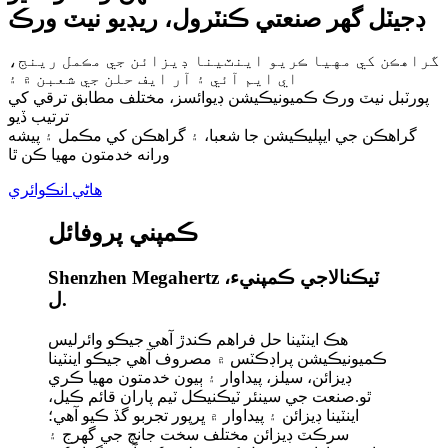
ڊجيٽل گهر صنعتي ڪنٽرول، ريڊيو نيٽ ورڪ
گراهڪن کي مهيا ڪريو اينٽينا ڊيزائن جي مڪمل رينج،
اي ايم آئي ۽ آر ايف حلن جي شعبن ۾ ۽
پورٽبل نيٽ ورڪ ڪميونيڪيشن ڊيوائسز، مختلف مطابق ترقي کي
ترتيب ڏيو
گراهڪن جي ايپليڪيشن جا شعبا، ۽ گراهڪن کي مڪمل ۽ پيشه
ورانه خدمتون مهيا ڪن ٿا
هاڻي انڪوائري
ڪمپني پروفائل
Shenzhen Megahertz ٽيڪنالاجي ڪمپنيء،
ل.
هڪ اينٽينا حل فراهم ڪندڙ آهي جيڪو وائرليس
ڪميونيڪيشن پراڊڪٽس ۾ مصروف آهي جيڪو اينٽينا
ڊيزائن، سيلز، پيداوار ۽ ٻيون خدمتون مهيا ڪري
ٿو.صنعت جي سينئر ٽيڪنيڪل ٽيم پاران قائم ڪيل،
اينٽينا ڊيزائن ۽ پيداوار ۾ ڀرپور تجربو گڏ ڪيو آهي؛
سرڪٽ ڊيزائن مختلف سخت جانچ جي گهرج ۽