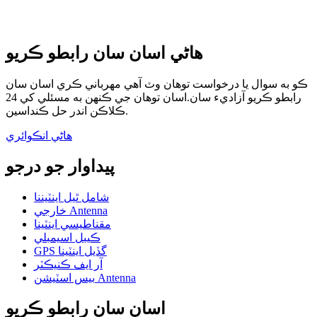
هاڻي اسان سان رابطو ڪريو
ڪو به سوال يا درخواست توهان وٽ آهي مهرباني ڪري اسان سان
رابطو ڪريو آزاديء سان.اسان توهان جي ڪنهن به مسئلي کي 24
ڪلاڪن اندر حل ڪنداسين.
هاڻي انڪوائري
پيداوار جو درجو
شامل ٿيل اينٽيننا
خارجي Antenna
مقناطيسي اينٽينا
ڪيبل اسيمبلي
GPS گڏيل اينٽينا
آر ايف ڪنيڪٽر
بيس اسٽيشن Antenna
اسان سان رابطو ڪريو