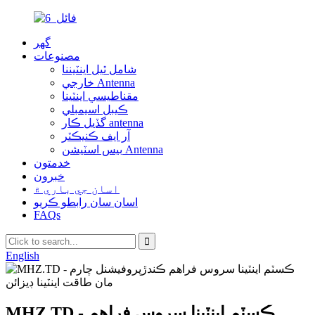
گهر
مصنوعات
شامل ٿيل اينٽيننا
خارجي Antenna
مقناطيسي اينٽينا
ڪيبل اسيمبلي
گڏيل ڪار antenna
آر ايف ڪنيڪٽر
بيس اسٽيشن Antenna
خدمتون
خبرون
اسان جي باري ۾
اسان سان رابطو ڪريو
FAQs
English
MHZ.TD - ڪسٽم اينٽينا سروس فراهم