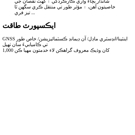
شاندار بچاء واري ڪارڪردگي ۽ گھٽ نقصان جي
خاصيتون آهن، ۽ مؤثر طور تي منتقل ڪري سگھن ٿا
تيز فري ...
ايڪسپورٽ طاقت
GNSS اينٽينا/انڊسٽري ماڊل/ آن ڊيمانڊ ڪسٽمائيزيشن/ خاص طور
تي ڪاميابيءَ سان ٺهيل
1,000 کان وڌيڪ معروف گراهڪن لاء خدمتون مهيا ڪن