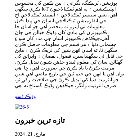
پوزيشن، ٽريڪنگ، نگراني ۽ ٻين ڪمن کي محسوس
ڪري سگهي.IoT ايپليڪيشنن ۾ ٻه اهم ٽيڪنالاجيون
آهن، يعني سينسر ٽيڪنالاجي ۽ ايمبيڊڊ ٽيڪنالاجي.اڄ
جي انفارميشن ٽيڪنالاجي انسان جي پيدا ڪيل
معلومات تي ايترو ته منحصر آهي جو اسان جا
ڪمپيوٽرن کي مادي کان وڌيڪ خيالن جي ڄاڻ
آهي.جيڪڏهن ڪمپيوٽر اسان جي مدد کان سواءِ
جسماني دنيا ۾ هر قسم جي معلومات حاصل ڪري
سگھن ٿا، ته اسان انهن شين کي ٽريڪ ڪرڻ ۽ ماپڻ
جي قابل ٿي سگهنداسين، فضول، نقصان ۽ واپرائڻ کي
گهٽائڻ.اسان کي معلوم ٿيندو جڏهن شيون تبديل ڪرڻ،
مرمت ڪرڻ يا ياد ڪرڻ جي ضرورت آهي، ڇا اهي
نوان آهن يا انهن جي ختم ٿيڻ جي تاريخ ماضي آهي.شين
جو انٽرنيٽ دنيا کي تبديل ڪرڻ جي صلاحيت رکي ٿو،
صرف انٽرنيٽ وانگر، جيڪڏهن وڌيڪ گستاخ نه آهي.
وڌيڪ ڏسو
تازه ترين خبرون
مارچ، 21، 2024