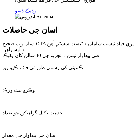
وڌيڪ ڏسو
اسان جي حاصلات
اسان وٽ صحيح OTA پري فيلڊ ٽيسٽ سامان ۽ ٽيسٽ سسٽم آهن
۽ ليس آهن
فني پيداوار ٽيمن ۾ تجربو جي 10 سالن کان وڌيڪ
ڪمپني کي رسمي طور تي قائم ڪيو ويو
+
وڪرو نيٽ ورڪ
+
خدمت ڪيل گراهڪن جو تعداد
+
اسان جي پيداوار جي مقدار