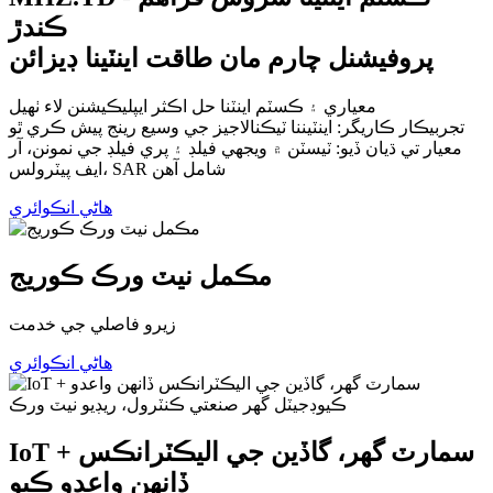
ڪندڙ
پروفيشنل چارم مان طاقت اينٽينا ڊيزائن
معياري ۽ ڪسٽم اينٽنا حل اڪثر ايپليڪيشنن لاء ٺهيل
تجربيڪار ڪاريگر: اينٽيننا ٽيڪنالاجيز جي وسيع رينج پيش ڪري ٿو
معيار تي ڌيان ڏيو: ٽيسٽن ۾ ويجھي فيلڊ ۽ پري فيلڊ جي نمونن، آر
ايف پيٽرولس، SAR شامل آھن
هاڻي انڪوائري
مڪمل نيٽ ورڪ ڪوريج
زيرو فاصلي جي خدمت
هاڻي انڪوائري
IoT + سمارٽ گهر، گاڏين جي اليڪٽرانڪس
ڏانهن واعدو ڪيو